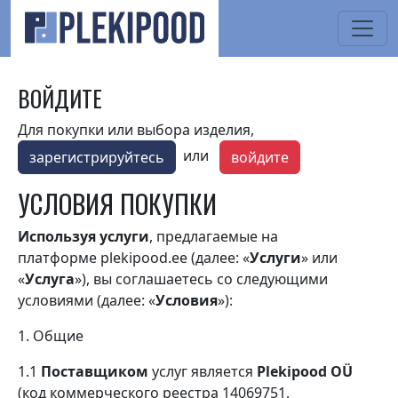
Перейти к основному содержанию
ВОЙДИТЕ
Для покупки или выбора изделия,
или
зарегистрируйтесь
войдите
УСЛОВИЯ ПОКУПКИ
Используя услуги
, предлагаемые на
платформе
plekipood
.
ee
(далее: «
Услуги
» или
«
Услуга
»), вы соглашаетесь со следующими
условиями (далее: «
Условия
»):
1. Общие
1.1
Поставщиком
услуг является
Plekipood OÜ
(код коммерческого реестра 14069751,